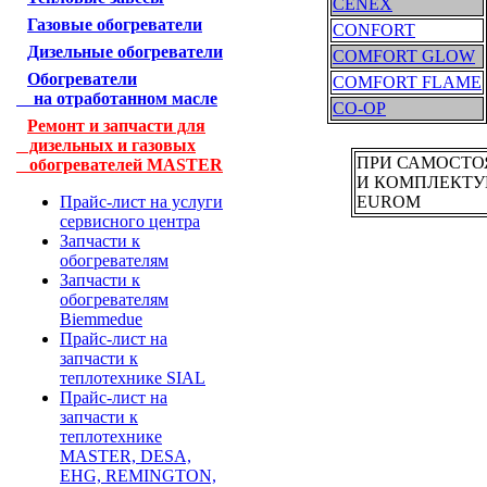
CENEX
Газовые обогреватели
CONFORT
Дизельные обогреватели
COMFORT GLOW
Обогреватели
COMFORT FLAME
на отработанном масле
CO-OP
Ремонт и запчасти для
дизельных и газовых
ПРИ САМОСТОЯ
обогревателей MASTER
И КОМПЛЕКТУЮ
EUROM
Прайс-лист на услуги
сервисного центра
Запчасти к
обогревателям
Запчасти к
обогревателям
Biemmedue
Прайс-лист на
запчасти к
теплотехнике SIAL
Прайс-лист на
запчасти к
теплотехнике
MASTER, DESA,
EHG, REMINGTON,