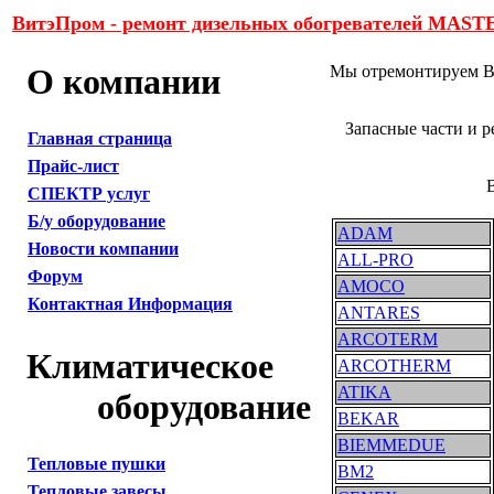
ВитэПром - ремонт дизельных обогревателе
О компании
Мы отремонтируем В
Запасные части и 
Главная страница
Прайс-лист
СПЕКТР услуг
Б/у оборудование
ADAM
Новости компании
ALL-PRO
Форум
AMOCO
Контактная Информация
ANTARES
ARCOTERM
Климатическое
ARCOTHERM
ATIKA
оборудование
BEKAR
BIEMMEDUE
Тепловые пушки
BM2
Тепловые завесы