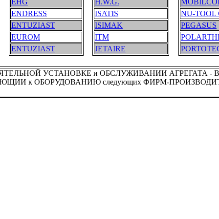
EHG
H.W.G.
MOBILCO
ENDRESS
ISATIS
NU-TOOL 
ENTUZIAST
ISIMAK
PEGASUS
EUROM
ITM
POLARTH
ENTUZIAST
JETAIRE
PORTOTE
ТЕЛЬНОЙ УСТАНОВКЕ и ОБСЛУЖИВАНИИ АГРЕГАТА - 
ЩИИ к ОБОРУДОВАНИЮ следующих ФИРМ-ПРОИЗВОДИТЕ