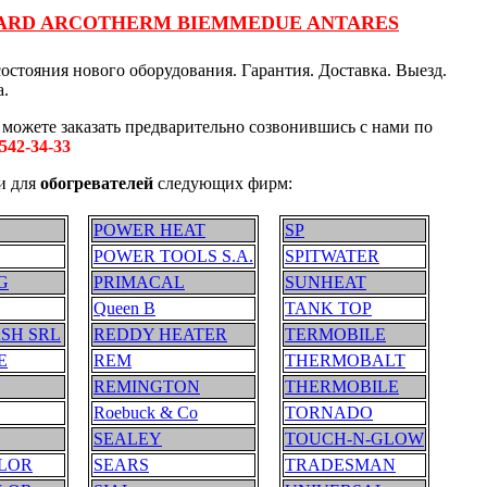
ANGUARD ARCOTHERM BIEMMEDUE ANTARES
состояния нового оборудования. Гарантия. Доставка. Выезд.
а.
 можете заказать предварительно созвонившись с нами по
 542-34-33
ти для
обогревателей
следующих фирм:
POWER HEAT
SP
POWER TOOLS S.A.
SPITWATER
G
PRIMACAL
SUNHEAT
Queen B
TANK TOP
SH SRL
REDDY HEATER
TERMOBILE
E
REM
THERMOBALT
REMINGTON
THERMOBILE
Roebuck & Co
TORNADO
SEALEY
TOUCH-N-GLOW
LOR
SEARS
TRADESMAN