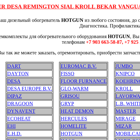
й MASTER DESA REMINGTON SIAL KROLL BEKAR V
аш дизельный обогреватель
HOTGUN
из любого состояния, до 
Диагностика. Профилактик
ремкомплекты для обогревательного оборудования
HOTGUN
, Вы
телефонам
+7 903 663-58-87, +7 925
Вы так же можете заказать, отремонтировать, приобрести запчас
DART
EUROMAC B.V.
JUMBO
DAYTON
FISSO
KNIPCO
DESA
FLOOR FURNANCE
KOEHRIN
DESA EUROPE B.V.
GLO-WARM
KROLL
DIPAZ
GRISOU
LAVORWA
DRAGOON
GRYP
L.B. WHIT
DYNAVENT
HEAT DEMON
MASTER
ECOHEAT
HERCULES
MIRAGE
EHI
HOMELITE
MIZAR
E.H.D.
HOTGUN
MOBILCA