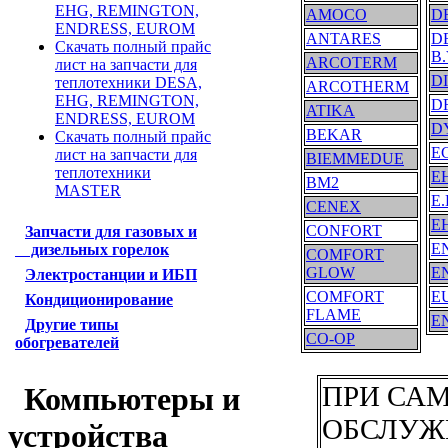
EHG, REMINGTON,
AMOCO
D
ENDRESS, EUROM
ANTARES
D
Скачать полный прайс
B.
ARCOTERM
лист на запчасти для
D
теплотехники DESA,
ARCOTHERM
EHG, REMINGTON,
D
ATIKA
ENDRESS, EUROM
D
BEKAR
Скачать полный прайс
E
лист на запчасти для
BIEMMEDUE
теплотехники
E
BM2
MASTER
E.
CENEX
E
CONFORT
Запчасти для газовых и
E
дизельных горелок
COMFORT
GLOW
E
Электростанции и ИБП
COMFORT
E
Кондиционирование
FLAME
E
Другие типы
CO-OP
обогревателей
ПРИ СА
Компьютеры и
ОБСЛУЖ
устройства