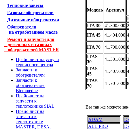
Тепловые завесы
Модель
Артикул
Газовые обогреватели
Дизельные обогреватели
ITA 30
41.300.000
2
Обогреватели
на отработанном масле
ITA 45
41.404.000
4
Ремонт и запчасти для
дизельных и газовых
ITA 70
41.700.000
8
обогревателей MASTER
ITAS
41.301.000
2
Прайс-лист на услуги
30
сервисного центра
ITAS
Запчасти к
41.407.000
4
45
обогревателям
Запчасти к
ITAS
41.701.000
8
обогревателям
70
Biemmedue
Прайс-лист на
запчасти к
теплотехнике SIAL
Вы так же можете зак
Прайс-лист на
запчасти к
ADAM
D
теплотехнике
ALL-PRO
D
MASTER, DESA,