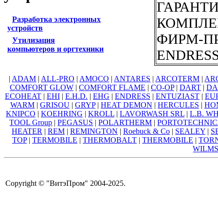
ГАРАНТИ
КОМПЛЕ
Разработка электронных
устройств
ФИРМ-ПР
Утилизация
компьютеров и оргтехники
ENDRESS
|
ADAM
|
ALL-PRO
|
AMOCO
|
ANTARES
|
ARCOTERM
|
AR
COMFORT GLOW
|
COMFORT FLAME
|
CO-OP
|
DART
|
DA
ECOHEAT
|
EHI
|
E.H.D.
|
EHG
|
ENDRESS
|
ENTUZIAST
|
EU
WARM
|
GRISOU
|
GRYP
|
HEAT DEMON
|
HERCULES
|
HO
KNIPCO
|
KOEHRING
|
KROLL
|
LAVORWASH SRL
|
L.B. W
TOOL Group
|
PEGASUS
|
POLARTHERM
|
PORTOTECHNI
HEATER
|
REM
|
REMINGTON
|
Roebuck & Co
|
SEALEY
|
S
TOP
|
TERMOBILE
|
THERMOBALT
|
THERMOBILE
|
TOR
WILM
Copyright © "ВитэПром" 2004-2025.